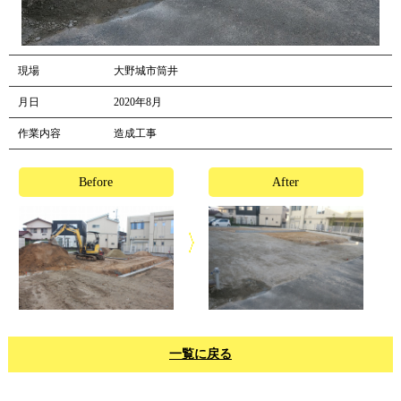
現場
大野城市筒井
月日
2020年8月
作業内容
造成工事
Before
After
一覧に戻る